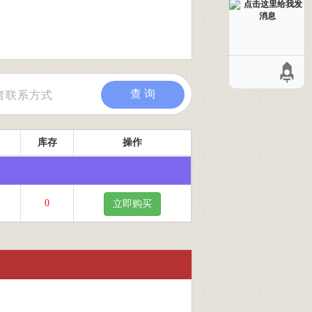
查 询
库存
操作
0
立即购买