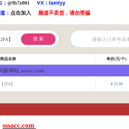
G：
@fb7z001
VX：tamlyy
频道：
点击加入
频道不卖货，请勿受骗
搜 索
商品名称
单价(元/个)
新网站 sssacc.com
女号【2FA】
￥25.00
sssacc.com
：